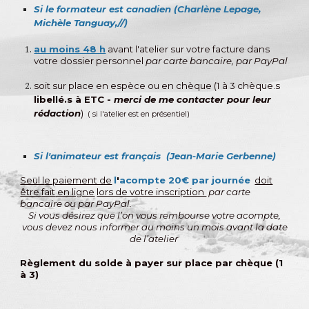
Si le formateur est
canadien (Charlène Lepage,
Michèle Tanguay,//)
au moins 48 h
avant l'atelier sur votre facture dans
votre dossier personnel
par carte bancaire, par PayPal
soit sur place en espèce ou en chèque (1 à 3 chèque.s
libellé.s à ETC -
merci de me contacter pour leur
rédaction
)
( si l'atelier est en présentiel)
Si l'animateur est français (Jean-Marie Gerbenne)
Seul l
e paiement de
l
'
acompte
20
€ par journée
doit
être
fait
en ligne
lors de votre inscription
par carte
bancaire
ou
par PayPal.
Si vous désirez que l’on vous rembourse votre acompte,
vous devez nous informer au moins un mois avant la date
de
l’atelier
Règlement du solde à payer sur place par chèque (1
à 3)