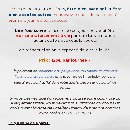
D
ivisé en
deux jours distincts,
Être bien avec soi
et
Être
bien avec les autres
,
vous
avez le choix
de participer à la
première journée ou aux deux.
Une fois suivie
, chacune de ces journées peut être
reprise gratuitement à vie
partout dans le monde,
autant de fois que vous le voulez,
en présentiel
selon la capacité de la salle louée.
Prix
:
125€ par journée -
l
e paiement de
l
'
acompte 20€ par journée
(
ou totalité de l'atelier si
l'animateur est canadien)
est
à payer lors de l'inscription
par carte
bancaire
ou
par PayPal dans votre dossier
personnel du portail de
l'école.
Si vous désirez que l’on vous rembourse votre acompte ou
l
e règlement total
, vous devez nous informer au moins un
mois avant la date de l’atelier - merci de prendre contact
avec moi au 06.81.03.90.29
S'il y a un solde à payer :