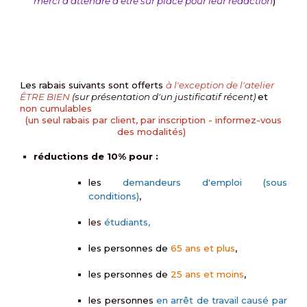
merci d'attendre d'être sur place pour leur rédaction
)
Les rabais suivants sont offerts
à l'exception de l'atelier
ÊTRE BIEN
(sur présentation d'un justificatif récent)
et
non cumulables
(un seul rabais par client, par inscription - informez-vous
des modalités)
r
éductions de 10%
pour :
les
demandeurs d'emploi (sous
conditions)
,
les
étudiants,
les personnes
de
65 ans et plus
,
les personnes de
25 ans et moins
,
les personnes
en arrêt de travail causé par